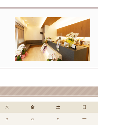
木
金
土
日
○
○
○
ー