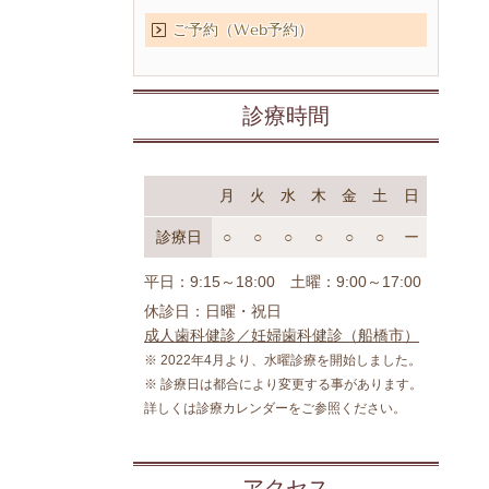
ご予約（Web予約）
診療時間
月
火
水
木
金
土
日
診療日
○
○
○
○
○
○
ー
平日：9:15～18:00 土曜：9:00～17:00
休診日：日曜・祝日
成人歯科健診／妊婦歯科健診（船橋市）
※ 2022年4月より、水曜診療を開始しました。
※ 診療日は都合により変更する事があります。
詳しくは診療カレンダーをご参照ください。
アクセス