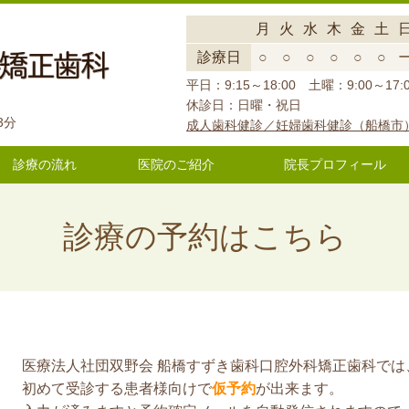
月
火
水
木
金
土
診療日
○
○
○
○
○
○
平日：9:15～18:00 土曜：9:00～17:
休診日：
日曜・祝日
3分
成人歯科健診／妊婦歯科健診（船橋市
診療の流れ
医院のご紹介
院長プロフィール
診療の予約はこちら
医療法人社団双野会 船橋すずき歯科口腔外科矯正歯科では
初めて受診する患者様向けで
仮予約
が出来ます。