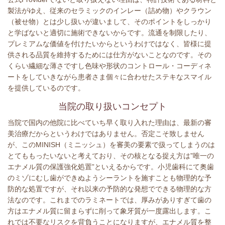
製法がゆえ、従来のセラミックのインレー（詰め物）やクラウン
（被せ物）とは少し扱いが違いまして、そのポイントをしっかり
と学ばないと適切に施術できないからです。流通を制限したり、
プレミアムな価値を付けたいからというわけではなく、皆様に提
供される品質を維持するためには仕方がないことなのです。その
くらい繊細な薄さですし色味や形状のコントロール・コーディネ
ートをしていきながら患者さま個々に合わせたステキなスマイル
を提供しているのです。
当院の取り扱いコンセプト
当院で国内の他院に比べていち早く取り入れた理由は、最新の審
美治療だからというわけではありません。否定こそ致しません
が、このMINISH（ミニッシュ）を審美の要素で扱ってしまうのは
とてももったいないと考えており、その核となる捉え方は”唯一の
エナメル質の保護強化処置”といえるからです。小児歯科にて奥歯
のミゾにむし歯ができぬようシーラントを施すことも物理的な予
防的な処置ですが、それ以来の予防的な発想でできる物理的な方
法なのです。これまでのラミネートでは、厚みがありすぎて歯の
方はエナメル質に留まらずに削って象牙質が一度露出します。こ
れでは不要なリスクを背負うことになりますが、エナメル質を整