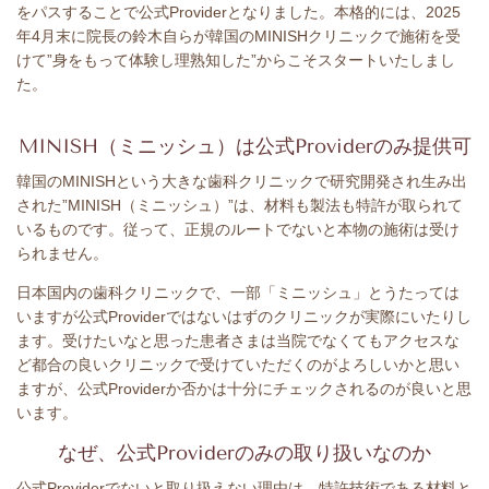
をパスすることで公式Providerとなりました。本格的には、2025
年4月末に院長の鈴木自らが韓国のMINISHクリニックで施術を受
けて”身をもって体験し理熟知した”からこそスタートいたしまし
た。
MINISH（ミニッシュ）は公式Providerのみ提供可
韓国のMINISHという大きな歯科クリニックで研究開発され生み出
された”MINISH（ミニッシュ）”は、材料も製法も特許が取られて
いるものです。従って、正規のルートでないと本物の施術は受け
られません。
日本国内の歯科クリニックで、一部「ミニッシュ」とうたっては
いますが公式Providerではないはずのクリニックが実際にいたりし
ます。受けたいなと思った患者さまは当院でなくてもアクセスな
ど都合の良いクリニックで受けていただくのがよろしいかと思い
ますが、公式Providerか否かは十分にチェックされるのが良いと思
います。
なぜ、公式Providerのみの取り扱いなのか
公式Providerでないと取り扱えない理由は、特許技術である材料と